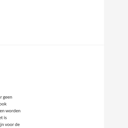
r geen
 ook
en worden
t is
ijn voor de