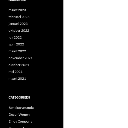
maart 2023
februari 2023
januari 2023
oktober 2022
juli 2022
april 2022
maart 2022
november 2021
oktober 2021
mei 2021
maart 2021
CATEGORIEËN
Benelux veranda
Decor Wonen
Enjoy Company