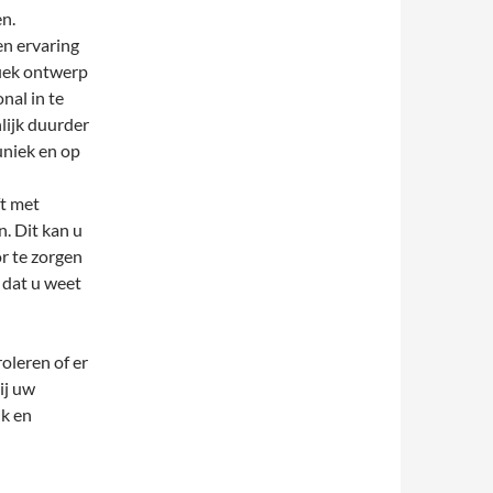
n.
en ervaring
fiek ontwerp
nal in te
lijk duurder
uniek en op
ft met
. Dit kan u
or te zorgen
 dat u weet
roleren of er
ij uw
ik en