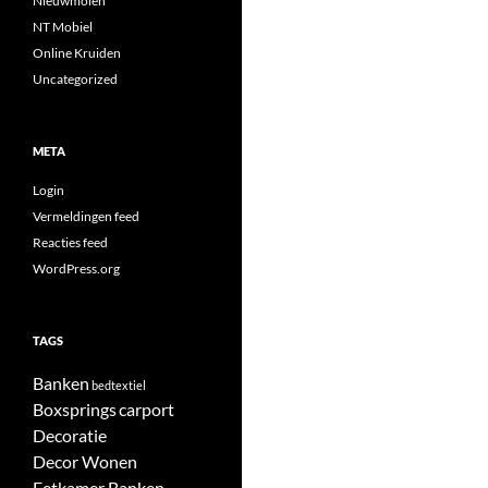
Nieuwmolen
NT Mobiel
Online Kruiden
Uncategorized
META
Login
Vermeldingen feed
Reacties feed
WordPress.org
TAGS
Banken
bedtextiel
Boxsprings
carport
Decoratie
Decor Wonen
Eetkamer Banken