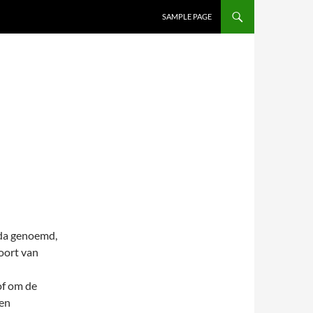
SAMPLE PAGE
nda genoemd,
soort van
of om de
Een