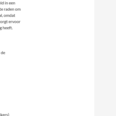
ld in een
 te raden om
al, omdat
zorgt ervoor
 heeft.
 de
jkers)