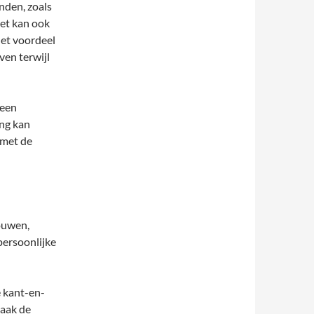
nden, zoals
Het kan ook
Het voordeel
ven terwijl
 een
ing kan
 met de
ouwen,
persoonlijke
e kant-en-
vaak de