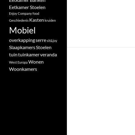
Eetkamer Stoelen
Enjoy Company
food
Kasten
Geschiedenis
kruiden
Mobiel
overkapping
serre
sit&joy
Slaapkamers
Stoelen
tuin
tuinkamer
veranda
Wonen
West Europa
Woonkamers