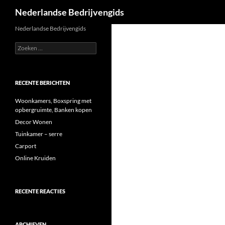
Zoeken
Nederlandse Bedrijvengids
Ga
Nederlandse Bedrijvengids
naar
Zoeken
de
naar:
inhoud
RECENTE BERICHTEN
Woonkamers, Boxspring met
opbergruimte, Banken kopen
Decor Wonen
Tuinkamer – serre
Carport
Online Kruiden
RECENTE REACTIES
ARCHIEVEN