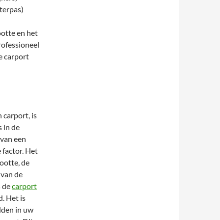
terpas)
ootte en het
rofessioneel
e carport
carport, is
s in de
 van een
 factor. Het
rootte, de
l van de
s de
carport
d. Het is
lden in uw